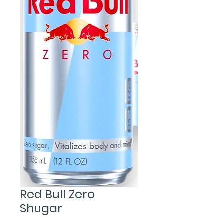
Red Bull Zero
Shugar