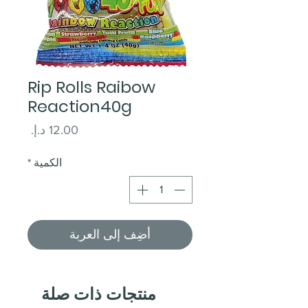
Rip Rolls Raibow
Reaction40g
السعر
الكمية
*
أضِف إلى العربة
منتجات ذات صلة