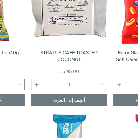
العرض السريع
action40g
STRATUS CAFE TOASTED
Furor Gl
COCONUT
Soft Cara
السعر
ة
أضِف إلى العربة
أض