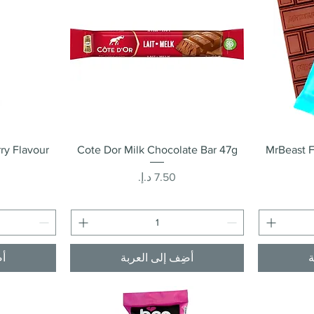
العرض السريع
ry Flavour
Cote Dor Milk Chocolate Bar 47g
MrBeast 
السعر
ة
أضِف إلى العربة
أض