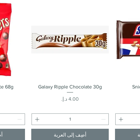
العرض السريع
te 68g
Galaxy Ripple Chocolate 30g
Sni
السعر
ة
أضِف إلى العربة
أض