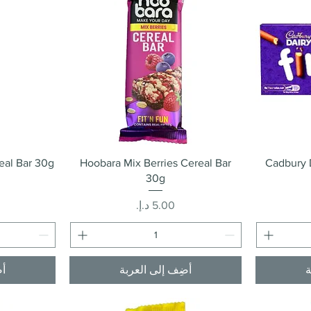
العرض السريع
eal Bar 30g
Hoobara Mix Berries Cereal Bar
Cadbury D
30g
السعر
ة
أضِف إلى العربة
أض