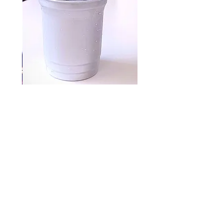
Aluminum cups 500 pc
السعر
شارع محمد بن سالم ، راس الخيمة