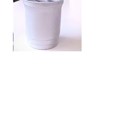
Aluminum cups 500 pc
السعر
شارع محمد بن سالم ، راس الخيمة