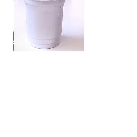
Aluminum cups 500 pc
السعر
شارع محمد بن سالم ، راس الخيمة