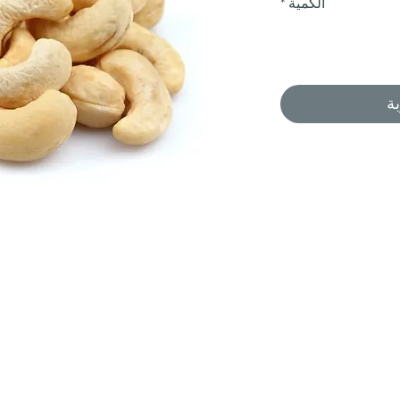
الكمية
*
ة