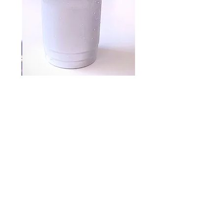
Aluminum cups 500 pc
السعر
شارع محمد بن سالم ، راس الخيمة